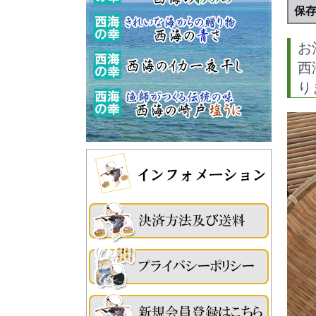
保
お
西
り