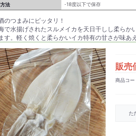
-18度以下で保存
存方法
酒のつまみにピッタリ！
海で水揚げされたスルメイカを天日干しし柔らか
ます。軽く焼くと柔らかいイカ特有の甘さが味あ
販売
商品コー
た