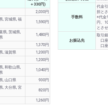
＋330円)
代金
2,030円
担と
手数料
※代金
県, 宮城県, 福
1,590円
円、1
とさ
葉県, 茨城県,
1,480円
取引
玉県
お振込先
口座
1,370円
口座
県, 滋賀県
1,200円
1,200円
県, 和歌山県,
1,040円
島県
県, 山口県
930円
県, 大分県, 宮
820円
1,260円