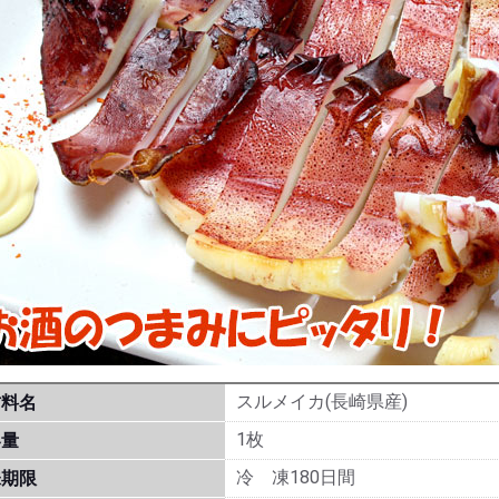
スルメイカ(長崎県産)
材料名
1枚
容量
冷 凍180日間
味期限