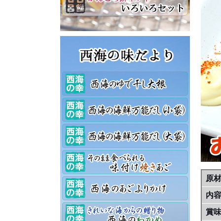
原
内
賞