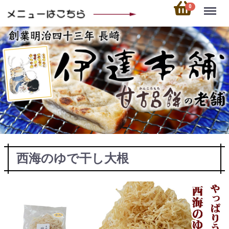
Menu
0
西海のゆで干し大根