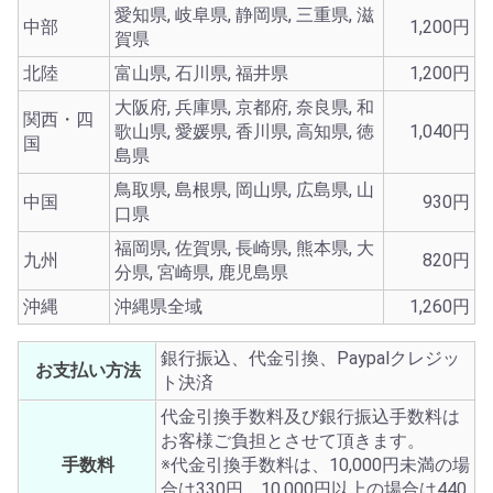
愛知県, 岐阜県, 静岡県, 三重県, 滋
中部
1,200円
賀県
北陸
富山県, 石川県, 福井県
1,200円
大阪府, 兵庫県, 京都府, 奈良県, 和
関西・四
歌山県, 愛媛県, 香川県, 高知県, 徳
1,040円
国
島県
鳥取県, 島根県, 岡山県, 広島県, 山
中国
930円
口県
福岡県, 佐賀県, 長崎県, 熊本県, 大
九州
820円
分県, 宮崎県, 鹿児島県
沖縄
沖縄県全域
1,260円
銀行振込、代金引換、Paypalクレジッ
お支払い方法
ト決済
代金引換手数料及び銀行振込手数料は
お客様ご負担とさせて頂きます。
手数料
※代金引換手数料は、10,000円未満の場
合は330円、10,000円以上の場合は440