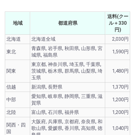
送料(クー
地域
都道府県
ル＋330
円)
北海道
北海道全域
2,030円
青森県, 岩手県, 秋田県, 山形県, 宮
東北
1,590円
城県, 福島県
東京都, 神奈川県, 埼玉県, 千葉県,
関東
茨城県, 栃木県, 群馬県, 山梨県, 埼
1,480円
玉県
信越
新潟県, 長野県
1,370円
愛知県, 岐阜県, 静岡県, 三重県, 滋
中部
1,200円
賀県
北陸
富山県, 石川県, 福井県
1,200円
大阪府, 兵庫県, 京都府, 奈良県, 和
関西・四
歌山県, 愛媛県, 香川県, 高知県, 徳
1,040円
国
島県