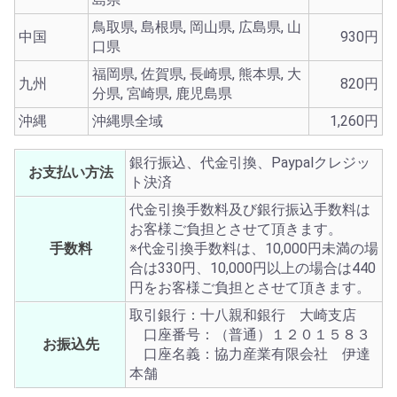
鳥取県, 島根県, 岡山県, 広島県, 山
中国
930円
口県
福岡県, 佐賀県, 長崎県, 熊本県, 大
九州
820円
分県, 宮崎県, 鹿児島県
沖縄
沖縄県全域
1,260円
銀行振込、代金引換、Paypalクレジッ
お支払い方法
ト決済
代金引換手数料及び銀行振込手数料は
お客様ご負担とさせて頂きます。
手数料
※代金引換手数料は、10,000円未満の場
合は330円、10,000円以上の場合は440
円をお客様ご負担とさせて頂きます。
取引銀行：十八親和銀行 大崎支店
口座番号：（普通）１２０１５８３
お振込先
口座名義：協力産業有限会社 伊達
本舗